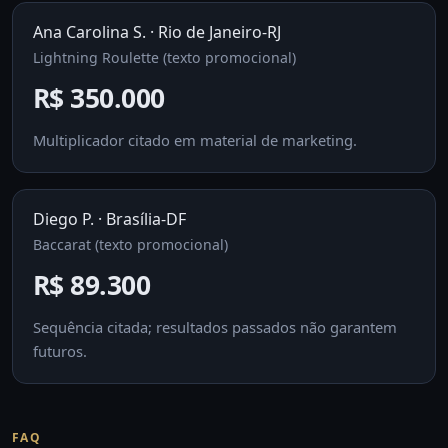
Ana Carolina S. · Rio de Janeiro-RJ
Lightning Roulette (texto promocional)
R$ 350.000
Multiplicador citado em material de marketing.
Diego P. · Brasília-DF
Baccarat (texto promocional)
R$ 89.300
Sequência citada; resultados passados não garantem
futuros.
FAQ