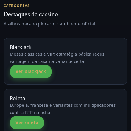
CATEGORIAS
Destaques do cassino
Atalhos para explorar no ambiente oficial.
Blackjack
Mesas clássicas e VIP; estratégia básica reduz
vantagem da casa na variante certa.
Ver blackjack
Roleta
Europeia, francesa e variantes com multiplicadores;
confira RTP na ficha.
Ver roleta