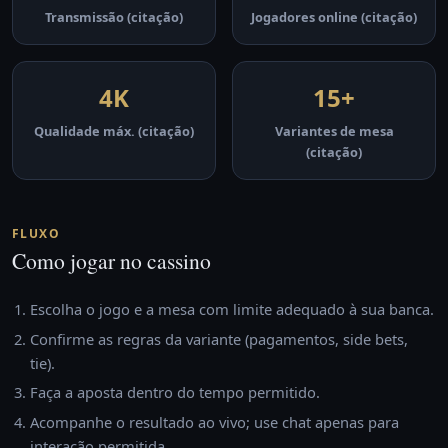
Transmissão (citação)
Jogadores online (citação)
4K
15+
Qualidade máx. (citação)
Variantes de mesa
(citação)
FLUXO
Como jogar no cassino
Escolha o jogo e a mesa com limite adequado à sua banca.
Confirme as regras da variante (pagamentos, side bets,
tie).
Faça a aposta dentro do tempo permitido.
Acompanhe o resultado ao vivo; use chat apenas para
interação permitida.