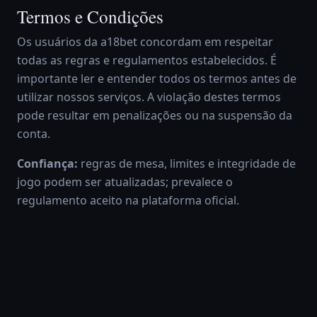
Termos e Condições
Os usuários da a18bet concordam em respeitar
todas as regras e regulamentos estabelecidos. É
importante ler e entender todos os termos antes de
utilizar nossos serviços. A violação destes termos
pode resultar em penalizações ou na suspensão da
conta.
Confiança:
regras de mesa, limites e integridade de
jogo podem ser atualizadas; prevalece o
regulamento aceito na plataforma oficial.