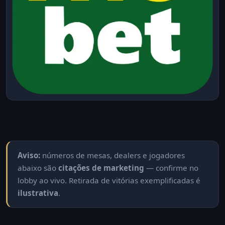
Aviso:
números de mesas, dealers e jogadores
abaixo são
citações de marketing
— confirme no
lobby ao vivo. Retirada de vitórias exemplificadas é
ilustrativa
.