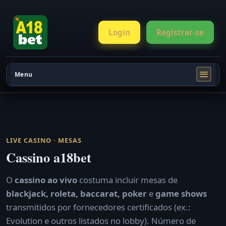
Login
Registrar-se
Menu
LIVE CASINO · MESAS
Cassino a18bet
O
cassino ao vivo
costuma incluir mesas de
blackjack, roleta, baccarat, poker
e
game shows
transmitidos por fornecedores certificados (ex.:
Evolution e outros listados no lobby). Número de