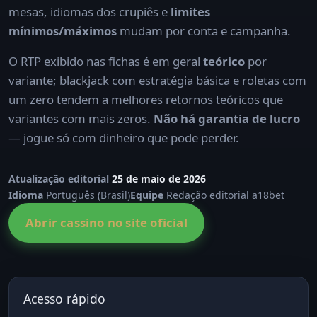
mesas, idiomas dos crupiês e
limites
mínimos/máximos
mudam por conta e campanha.
O RTP exibido nas fichas é em geral
teórico
por
variante; blackjack com estratégia básica e roletas com
um zero tendem a melhores retornos teóricos que
variantes com mais zeros.
Não há garantia de lucro
— jogue só com dinheiro que pode perder.
Atualização editorial
25 de maio de 2026
Idioma
Português (Brasil)
Equipe
Redação editorial a18bet
Abrir cassino no site oficial
Acesso rápido