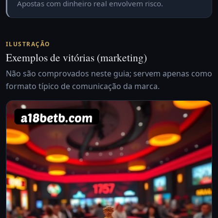
Apostas com dinheiro real envolvem risco.
ILUSTRAÇÃO
Exemplos de vitórias (marketing)
Não são comprovados neste guia; servem apenas como
formato típico de comunicação da marca.