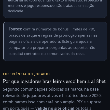
menores e jogo responsável são tratados em seção
dedicada.
Fontes:
confira números de bônus, limites de PIX,
prazos de saque e regras de promoção apenas nas
páginas oficiais da operadora. Este guia ajuda a
comparar e a preparar perguntas ao suporte, não
substitui contratos ou comunicados da casa.
EXPERIÊNCIA DO JOGADOR
Por que jogadores brasileiros escolhem a a18bet
Segundo comunicações públicas da marca, há base
relevante de jogadores ativos e histórico desde 2020;
combinamos isso com catálogo amplo, PIX e suporte
em português —
valide no site oficial
os totais