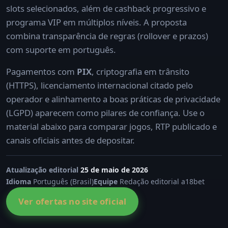
slots selecionados, além de cashback progressivo e
programa VIP em múltiplos níveis. A proposta
combina transparência de regras (rollover e prazos)
com suporte em português.
Pagamentos com
PIX
, criptografia em trânsito
(HTTPS), licenciamento internacional citado pelo
operador e alinhamento a boas práticas de privacidade
(LGPD) aparecem como pilares de confiança. Use o
material abaixo para comparar jogos, RTP publicado e
canais oficiais antes de depositar.
Atualização editorial
25 de maio de 2026
Idioma
Português (Brasil)
Equipe
Redação editorial a18bet
Ver ofertas no site oficial