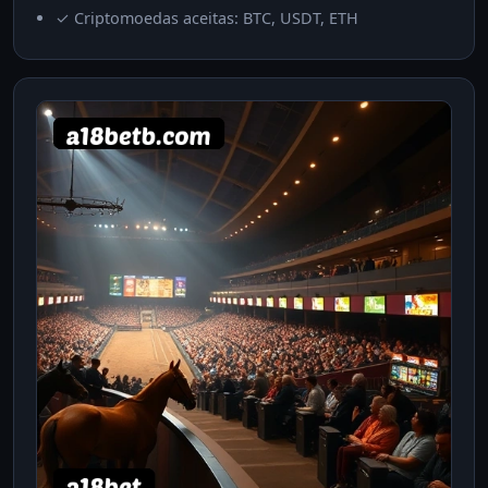
✓ Criptomoedas aceitas: BTC, USDT, ETH