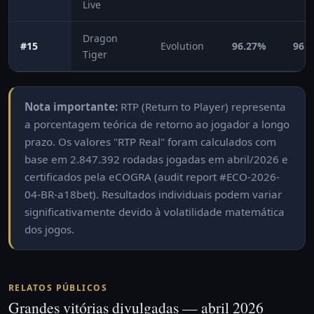
Live
Dragon
#15
Evolution
96.27%
96.
Tiger
Nota importante:
RTP (Return to Player) representa
a porcentagem teórica de retorno ao jogador a longo
prazo. Os valores "RTP Real" foram calculados com
base em 2.847.392 rodadas jogadas em abril/2026 e
certificados pela eCOGRA (audit report #ECO-2026-
04-BR-a18bet). Resultados individuais podem variar
significativamente devido à volatilidade matemática
dos jogos.
RELATOS PÚBLICOS
Grandes vitórias divulgadas — abril 2026