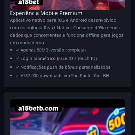
Experiência Mobile Premium
Aplicativo nativo para iOS e Android desenvolvido
com tecnologia React Native. Consome 40% menos
dados que concorrentes e funciona offline para jogos
em modo demo.
✓ Apenas 58MB (versão completa)
✓ Login biométrico (Face ID / Touch ID)
✓ Notificações push de bônus personalizados
✓ +187.000 downloads em São Paulo, Rio, BH