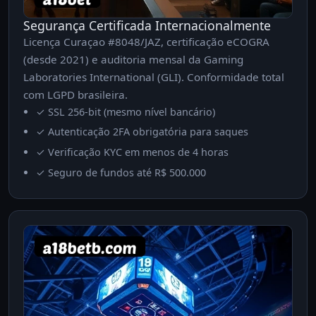
Segurança Certificada Internacionalmente
Licença Curaçao #8048/JAZ, certificação eCOGRA
(desde 2021) e auditoria mensal da Gaming
Laboratories International (GLI). Conformidade total
com LGPD brasileira.
✓ SSL 256-bit (mesmo nível bancário)
✓ Autenticação 2FA obrigatória para saques
✓ Verificação KYC em menos de 4 horas
✓ Seguro de fundos até R$ 500.000