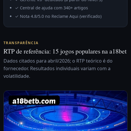
✓ Central de ajuda com 340+ artigos
✓ Nota 4.8/5.0 no Reclame Aqui (verificado)
TRANSPARÊNCIA
RTP de referência: 15 jogos populares na a18bet
Dados citados para abril/2026; o RTP teórico é do
fornecedor. Resultados individuais variam com a
volatilidade.