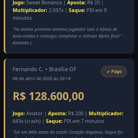
Jogo:
Sweet Bonanza |
Aposta:
R$ 20 |
Multiplicador:
2.597x |
Saque:
PIX em 9
minutos
"Foi minha primeira semana jogando! Usei o bônus de
boas-vindas e consegui completar o rollover. Muito feliz!" -
Amanda L.
Fernando C. • Brasília-DF
✓ Pago
08 de abril de 2026 às 20:14
R$ 128.600,00
Jogo:
Aviator |
Aposta:
R$ 200 |
Multiplicador:
643x (crash) |
Saque:
PIX em 7 minutos
"Saí em 643x antes do crash! Coração disparou. Saque foi