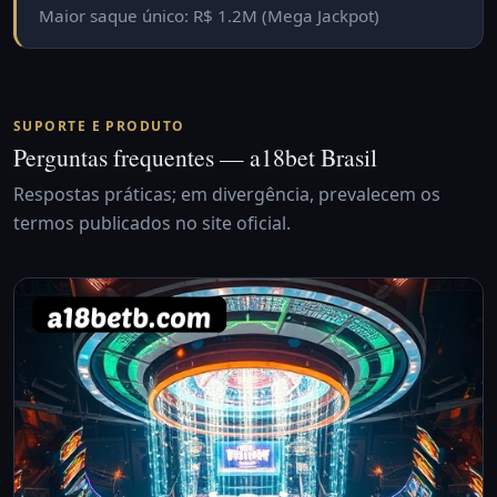
Maior saque único: R$ 1.2M (Mega Jackpot)
SUPORTE E PRODUTO
Perguntas frequentes — a18bet Brasil
Respostas práticas; em divergência, prevalecem os
termos publicados no site oficial.