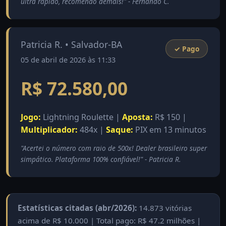
ultra rápido, recomendo demais!" - Fernando C.
Patricia R. • Salvador-BA
✓ Pago
05 de abril de 2026 às 11:33
R$ 72.580,00
Jogo:
Lightning Roulette |
Aposta:
R$ 150 |
Multiplicador:
484x |
Saque:
PIX em 13 minutos
"Acertei o número com raio de 500x! Dealer brasileiro super
simpático. Plataforma 100% confiável!" - Patricia R.
Estatísticas citadas (abr/2026):
14.873 vitórias
acima de R$ 10.000 | Total pago: R$ 47.2 milhões |